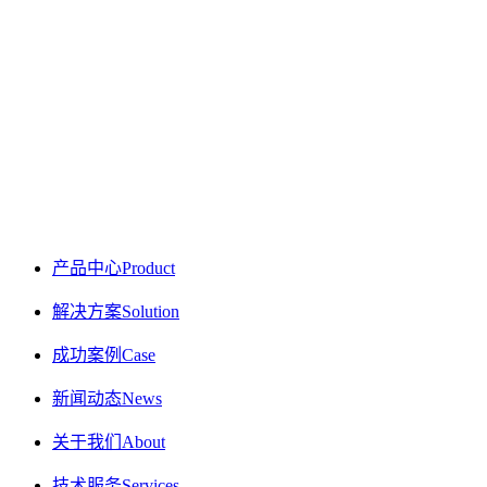
产品中心
Product
解决方案
Solution
成功案例
Case
新闻动态
News
关于我们
About
技术服务
Services