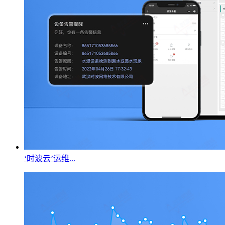
‘时波云’运维...