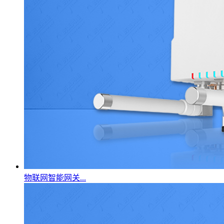
物联网智能网关...