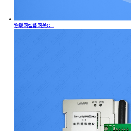
物联网智能网关G...