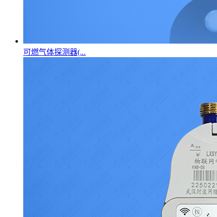
可燃气体探测器(...