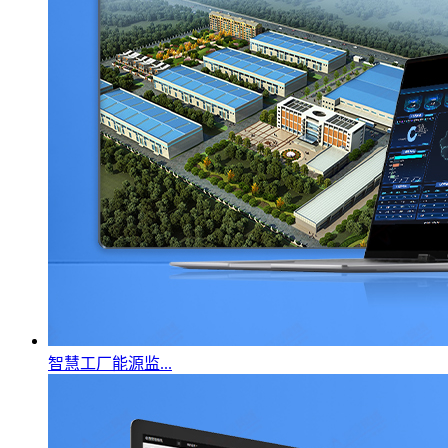
智慧工厂能源监...