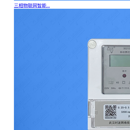
三相物联网智能...