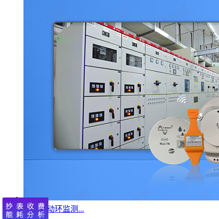
配电室动环监测...