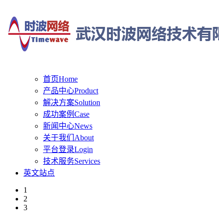
首页
Home
产品中心
Product
解决方案
Solution
成功案例
Case
新闻中心
News
关于我们
About
平台登录
Login
技术服务
Services
英文站点
1
2
3