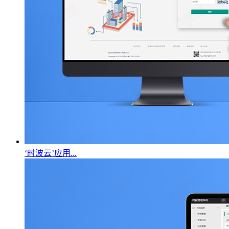
‘时波云’应用...