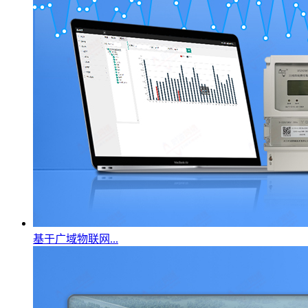
基于广域物联网...