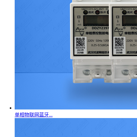
单相物联网蓝牙...